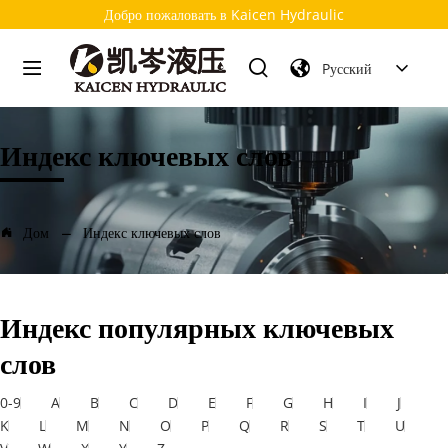
Добро пожаловать в Kaicen Hydraulic
Pусский
Индекс ключевых слов
Дом
Индекс ключевых слов
Индекс популярных ключевых
слов
0-9
A
B
C
D
E
F
G
H
I
J
K
L
M
N
O
P
Q
R
S
T
U