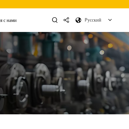
Pусский
я с нами