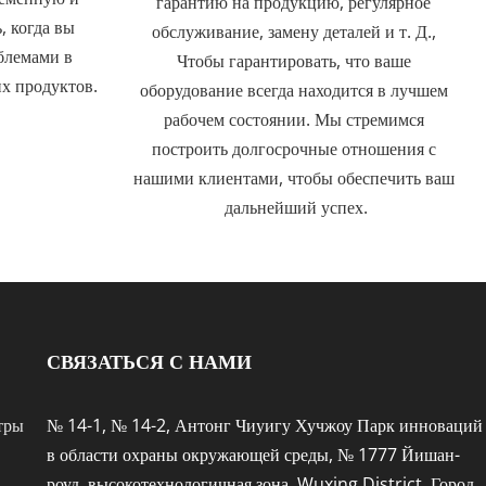
гарантию на продукцию, регулярное 
 когда вы 
обслуживание, замену деталей и т. Д., 
лемами в 
Чтобы гарантировать, что ваше 
х продуктов.
оборудование всегда находится в лучшем 
рабочем состоянии. Мы стремимся 
построить долгосрочные отношения с 
нашими клиентами, чтобы обеспечить ваш 
дальнейший успех.
СВЯЗАТЬСЯ С НАМИ
тры
№ 14-1, № 14-2, Антонг Чиуигу Хучжоу Парк инноваций 
в области охраны окружающей среды, № 1777 Йишан-
роуд, высокотехнологичная зона, Wuxing District, Город 